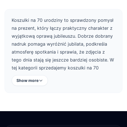
Koszulki na 70 urodziny to sprawdzony pomysł
na prezent, który łączy praktyczny charakter z
wyjątkową oprawą jubileuszu. Dobrze dobrany
nadruk pomaga wyróżnić jubilata, podkreśla
atmosferę spotkania i sprawia, że zdjęcia z
tego dnia stają się jeszcze bardziej osobiste. W
tej kategorii sprzedajemy koszulki na 70
urodziny z nadrukiem: śmieszne,
Show more
personalizowane, klasyczne i dopasowane do
różnych stylów świętowania. Jeśli chcesz
zobaczyć szerszy wybór podobnych
produktów, sprawdź także
Koszulki na
urodziny
.
Koszulki na 70 urodziny z nadrukiem