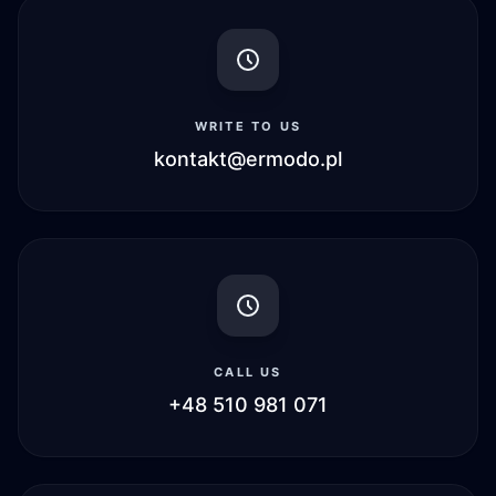
Siedemdziesiątka to ważny moment, który
najczęściej świętuje się w gronie rodziny i
bliskich. Właśnie dlatego koszulka z
odpowiednim nadrukiem dobrze sprawdza się
WRITE TO US
jako prezent na tę okazję. Może mieć charakter
kontakt@ermodo.pl
humorystyczny, elegancki albo bardziej
symboliczny, w zależności od stylu osoby
obchodzącej jubileusz. Taki upominek pasuje
zarówno do większego przyjęcia, jak i do
spokojniejszego spotkania rodzinnego.
Śmieszne i personalizowane koszulki na 70
urodziny
CALL US
Śmieszne koszulki na 70 urodziny cieszą się
+48 510 981 071
dużym zainteresowaniem, bo pozwalają
podejść do wieku z dystansem i wprowadzają
luźniejszą atmosferę. Równie chętnie wybierane