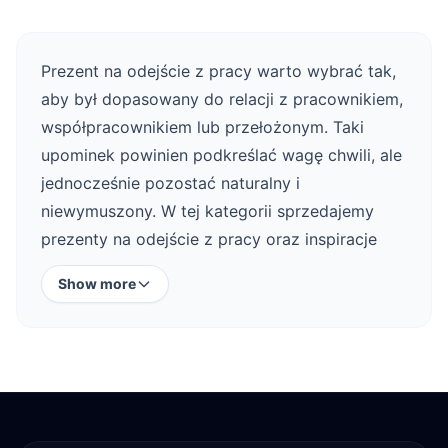
Prezent na odejście z pracy warto wybrać tak,
aby był dopasowany do relacji z pracownikiem,
współpracownikiem lub przełożonym. Taki
upominek powinien podkreślać wagę chwili, ale
jednocześnie pozostać naturalny i
niewymuszony. W tej kategorii sprzedajemy
prezenty na odejście z pracy oraz inspiracje
zakupowe na pożegnanie w firmie, dzięki
Show more
czemu łatwiej znaleźć pomysł odpowiedni do
stylu osoby odchodzącej i charakteru zespołu.
Prezent na odejście z pracy dopasowany do
relacji
Inny prezent sprawdzi się dla bliskiej koleżanki
z pracy, inny dla wieloletniego