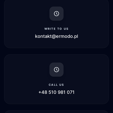
współpracownika, a jeszcze inny dla szefa lub
przełożonego. Dlatego przy wyborze warto
uwzględnić nie tylko budżet, ale też stopień
zażyłości, kulturę organizacyjną i okoliczności
WRITE TO US
pożegnania. Dobrze dobrany prezent na
kontakt@ermodo.pl
odejście z pracy powinien wyglądać schludnie,
być taktowny i zostawiać po sobie dobre
wrażenie.
Oryginalny prezent na odejście z pracy
Najlepszy upominek nie zawsze musi być drogi.
Często większe znaczenie ma pomysł,
symbolika i to, czy prezent rzeczywiście pasuje
CALL US
do osoby, która kończy pracę w danym
+48 510 981 071
miejscu. Oryginalny prezent na odejście z pracy
może mieć charakter humorystyczny,
sentymentalny albo bardziej elegancki, ale